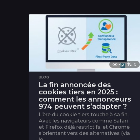
43
0
BLOG
La fin annoncée des
cookies tiers en 2025 :
comment les annonceurs
974 peuvent s’adapter ?
L’ère du cookie tiers touche à sa fin.
Avec les navigateurs comme Safari
et Firefox déjà restrictifs, et Chrome
s’orientant vers des alternatives (via
le...