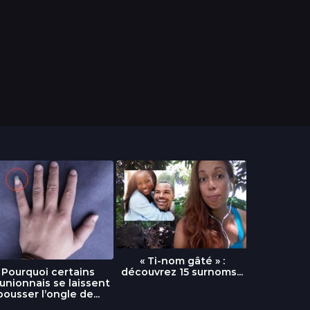
« Ti-nom gâté » :
découvrez 15 surnoms...
Pourquoi certains
Urgence :
unionnais se laissent
fournai
pousser l’ongle de...