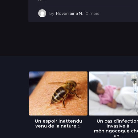
by
Rovaniaina N.
10 mois
1
0
m
o
i
s
libre » : un
Un espoir inattendu
Un cas d’infectio
...
venu de la nature :...
invasive à
méningocoque ch
un...