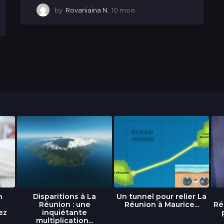
by
Rovaniaina N.
10 mois
1
0
m
o
i
s
n
Disparitions à La
Un tunnel pour relier La
Réunion : une
Réunion à Maurice...
Ré
ez
inquiétante
multiplication...