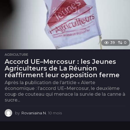
39
0
AGRICULTURE
Accord UE–Mercosur : les Jeunes
Agriculteurs de La Réunion
réaffirment leur opposition ferme
Après la publication de l’article « Alerte
économique : l’accord UE–Mercosur, le deuxième
coup de couteau qui menace la survie de la canne à
sucre...
by
Rovaniaina N.
10 mois
1
0
m
o