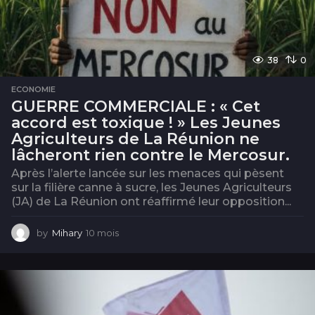
38
0
ECONOMIE
GUERRE COMMERCIALE : « Cet
accord est toxique ! » Les Jeunes
Agriculteurs de La Réunion ne
lâcheront rien contre le Mercosur.
Après l’alerte lancée sur les menaces qui pèsent
sur la filière canne à sucre, les Jeunes Agriculteurs
(JA) de La Réunion ont réaffirmé leur opposition...
by
Mihary
10 mois
1
0
m
o
i
s