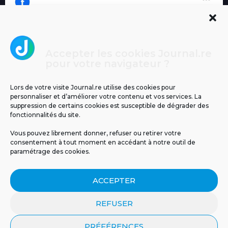
Accepter les cookies Journal.re
Cliquez pour accepter les cookies
pour votre navigateur ?
Journal.re
marketing et activer ce contenu
Lors de votre visite Journal.re utilise des cookies pour
personnaliser et d’améliorer votre contenu et vos services. La
suppression de certains cookies est susceptible de dégrader des
fonctionnalités du site.
Vous pouvez librement donner, refuser ou retirer votre
consentement à tout moment en accédant à notre outil de
paramétrage des cookies.
MENTIONS LÉGALES
PUBLICITÉ
BLOG
ACCEPTER
NOS ÉMISSIONS
CGU
POLITIQUE DE CONFIDENTIALITÉ
CONTACT
REFUSER
PRÉFÉRENCES