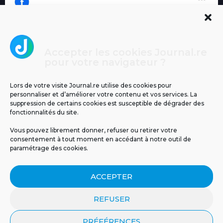
Accepter les cookies Journal.re
Cliquez pour accepter les cookies
pour votre navigateur ?
Journal.re
marketing et activer ce contenu
Lors de votre visite Journal.re utilise des cookies pour
personnaliser et d’améliorer votre contenu et vos services. La
suppression de certains cookies est susceptible de dégrader des
fonctionnalités du site.
Vous pouvez librement donner, refuser ou retirer votre
consentement à tout moment en accédant à notre outil de
paramétrage des cookies.
MENTIONS LÉGALES
PUBLICITÉ
BLOG
ACCEPTER
NOS ÉMISSIONS
CGU
POLITIQUE DE CONFIDENTIALITÉ
CONTACT
REFUSER
PRÉFÉRENCES