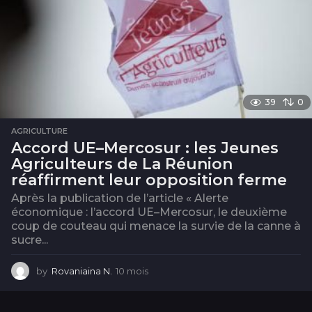
39
0
AGRICULTURE
Accord UE–Mercosur : les Jeunes
Agriculteurs de La Réunion
réaffirment leur opposition ferme
Après la publication de l’article « Alerte
économique : l’accord UE–Mercosur, le deuxième
coup de couteau qui menace la survie de la canne à
sucre...
by
Rovaniaina N.
10 mois
1
0
m
o