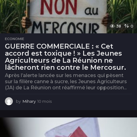
38
0
ECONOMIE
GUERRE COMMERCIALE : « Cet
accord est toxique ! » Les Jeunes
Agriculteurs de La Réunion ne
lâcheront rien contre le Mercosur.
Après l’alerte lancée sur les menaces qui pèsent
sur la filière canne à sucre, les Jeunes Agriculteurs
(JA) de La Réunion ont réaffirmé leur opposition...
by
Mihary
10 mois
1
0
m
o
i
s