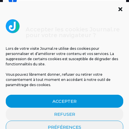
Accepter les cookies Journal.re
Cliquez pour accepter les cookies
pour votre navigateur ?
Journal.re
marketing et activer ce contenu
Lors de votre visite Journal.re utilise des cookies pour
personnaliser et d’améliorer votre contenu et vos services. La
suppression de certains cookies est susceptible de dégrader des
fonctionnalités du site.
Vous pouvez librement donner, refuser ou retirer votre
consentement à tout moment en accédant à notre outil de
paramétrage des cookies.
MENTIONS LÉGALES
PUBLICITÉ
BLOG
ACCEPTER
NOS ÉMISSIONS
CGU
POLITIQUE DE CONFIDENTIALITÉ
CONTACT
REFUSER
PRÉFÉRENCES
© 2026 Tous droits réservés