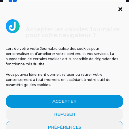
Accepter les cookies Journal.re
Cliquez pour accepter les cookies
pour votre navigateur ?
Journal.re
marketing et activer ce contenu
Lors de votre visite Journal.re utilise des cookies pour
personnaliser et d’améliorer votre contenu et vos services. La
suppression de certains cookies est susceptible de dégrader des
fonctionnalités du site.
Vous pouvez librement donner, refuser ou retirer votre
consentement à tout moment en accédant à notre outil de
paramétrage des cookies.
MENTIONS LÉGALES
PUBLICITÉ
BLOG
ACCEPTER
NOS ÉMISSIONS
CGU
POLITIQUE DE CONFIDENTIALITÉ
CONTACT
REFUSER
PRÉFÉRENCES
© 2026 Tous droits réservés