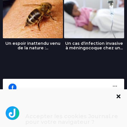
Un espoir inattendu venu
Un cas d’infection invasive
de la nature :...
à méningocoque chez un...
Accepter les cookies Journal.re
Cliquez pour accepter les cookies
pour votre navigateur ?
Journal.re
marketing et activer ce contenu