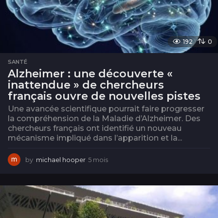
192
0
SANTÉ
Alzheimer : une découverte «
inattendue » de chercheurs
français ouvre de nouvelles pistes
Une avancée scientifique pourrait faire progresser
la compréhension de la Maladie d’Alzheimer. Des
chercheurs français ont identifié un nouveau
mécanisme impliqué dans l’apparition et la...
by
michael hooper
5 mois
5
m
o
i
s