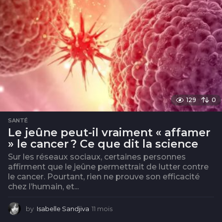
i
s
129
0
SANTÉ
Le jeûne peut-il vraiment « affamer
» le cancer ? Ce que dit la science
Sur les réseaux sociaux, certaines personnes
affirment que le jeûne permettrait de lutter contre
le cancer. Pourtant, rien ne prouve son efficacité
chez l’humain, et...
by
Isabelle Sandjiva
11 mois
1
1