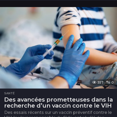
m
o
i
s
557
0
SANTÉ
Des avancées prometteuses dans la
recherche d’un vaccin contre le VIH
Des essais récents sur un vaccin préventif contre le