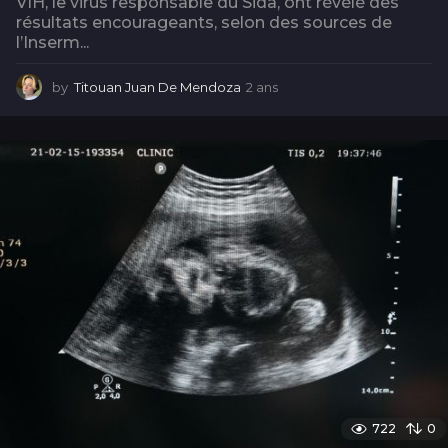
VIH, le virus responsable du Sida, ont révélé des
résultats encourageants, selon des sources de
l’Inserm...
by
Titouan Juan De Mendoza
2 ans
2
a
n
s
722
0