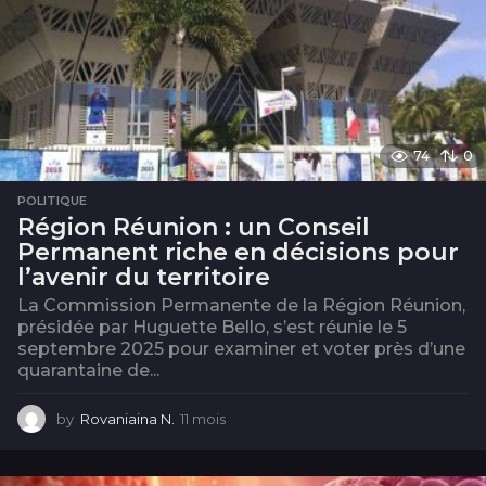
74
0
POLITIQUE
Région Réunion : un Conseil
Permanent riche en décisions pour
l’avenir du territoire
La Commission Permanente de la Région Réunion,
présidée par Huguette Bello, s’est réunie le 5
septembre 2025 pour examiner et voter près d’une
quarantaine de...
by
Rovaniaina N.
11 mois
1
1
m
o