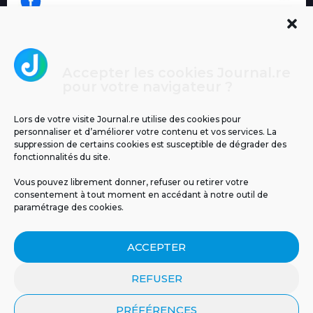
Accepter les cookies Journal.re
Cliquez pour accepter les cookies
pour votre navigateur ?
Journal.re
marketing et activer ce contenu
Lors de votre visite Journal.re utilise des cookies pour
personnaliser et d’améliorer votre contenu et vos services. La
suppression de certains cookies est susceptible de dégrader des
fonctionnalités du site.
Vous pouvez librement donner, refuser ou retirer votre
consentement à tout moment en accédant à notre outil de
paramétrage des cookies.
MENTIONS LÉGALES
PUBLICITÉ
BLOG
ACCEPTER
NOS ÉMISSIONS
CGU
POLITIQUE DE CONFIDENTIALITÉ
CONTACT
REFUSER
PRÉFÉRENCES