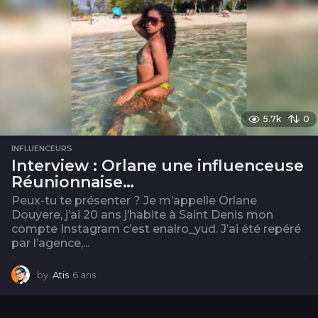
5.7k
0
INFLUENCEURS
Interview : Orlane une influenceuse
Réunionnaise…
Peux-tu te présenter ? Je m’appelle Orlane
Douyere, j’ai 20 ans j’habite à Saint Denis mon
compte Instagram c’est enalro_yud. J’ai été repéré
par l’agence,...
by
Atis
6 ans
6
a
n
s