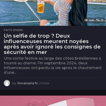
146
0
FAITS DIVERS
Un selfie de trop ? Deux
influenceuses meurent noyées
après avoir ignoré les consignes de
sécurité en mer
Une sortie festive au large des côtes brésiliennes a
tourné au drame. Fin septembre 2024, deux
influenceuses ont perdu la vie après le chavirement
d’une...
by
Rovaniaina N.
2 mois
2
m
o
i
s