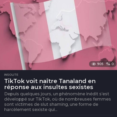
905
0
INSOLITE
TikTok voit naître Tanaland en
réponse aux insultes sexistes
Depuis quelques jours, un phénomène inédit s’est
développé sur TikTok, où de nombreuses femmes
sont victimes de slut shaming, une forme de
harcèlement sexiste qui...