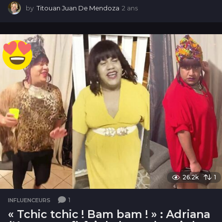
by
Titouan Juan De Mendoza
2 ans
2
a
n
s
26.2k
1
1
INFLUENCEURS
« ​​Tchic tchic ! Bam bam ! » : Adriana