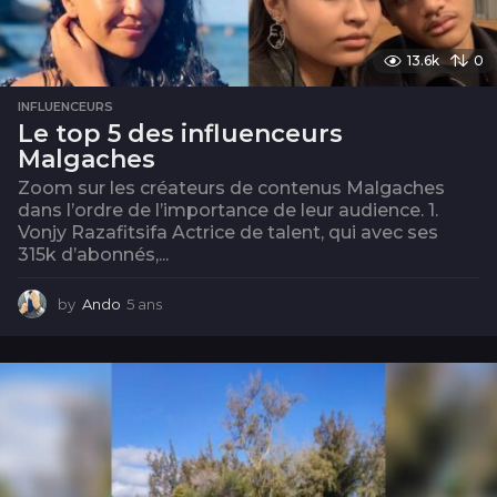
13.6k
0
INFLUENCEURS
Le top 5 des influenceurs
Malgaches
Zoom sur les créateurs de contenus Malgaches
dans l’ordre de l’importance de leur audience. 1.
Vonjy Razafitsifa Actrice de talent, qui avec ses
315k d’abonnés,...
by
Ando
5 ans
5
a
n
s