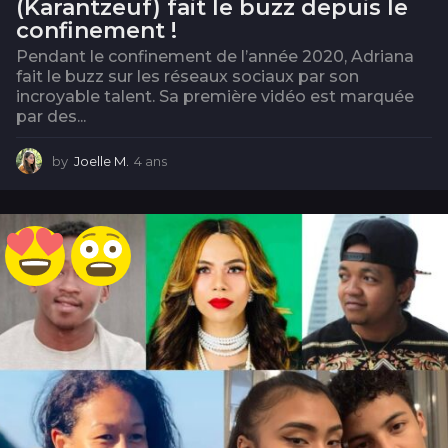
(Karantzeuf) fait le buzz depuis le
confinement !
Pendant le confinement de l’année 2020, Adriana
fait le buzz sur les réseaux sociaux par son
incroyable talent. Sa première vidéo est marquée
par des...
by
Joelle M.
4 ans
4
a
n
s