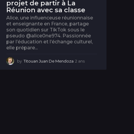
projet de partir à La
Réunion avec sa classe
Alice, une influenceuse réunionnaise
et enseignante en France, partage
son quotidien sur TikTok sous le
pseudo @alice0ne974. Passionnée
par l’éducation et l’échange culturel,
elle prépare...
by
Titouan Juan De Mendoza
2 ans
2
a
n
s