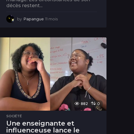
décès restent...
by
Papangue
11 mois
1
1
m
o
i
s
882
0
SOCIÉTÉ
Une enseignante et
influenceuse lance le