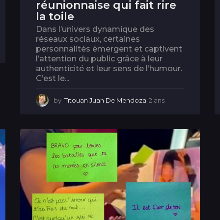
réunionnaise qui fait rire
la toile
Dans l’univers dynamique des
réseaux sociaux, certaines
personnalités émergent et captivent
l’attention du public grâce à leur
authenticité et leur sens de l’humour.
C’est le...
by
Titouan Juan De Mendoza
2 ans
2
a
n
s