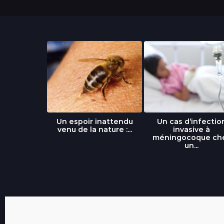
libre » : un
Un espoir inattendu
Un cas d’infectio
...
venu de la nature :...
invasive à
méningocoque ch
un...