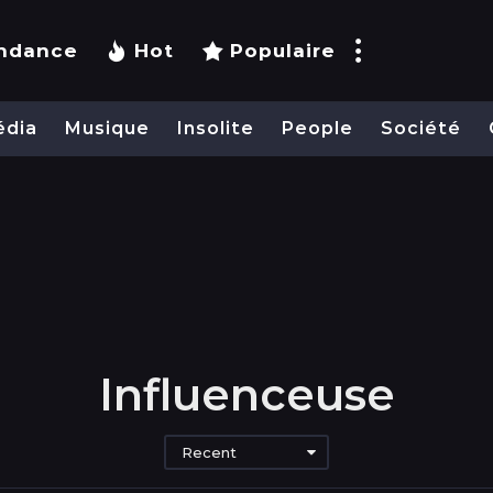
ndance
Hot
Populaire
édia
Musique
Insolite
People
Société
Influenceuse
Recent