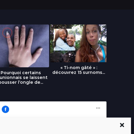
« Ti-nom gâté » :
découvrez 15 surnoms...
Pourquoi certains
Urgence :
unionnais se laissent
fournai
pousser l’ongle de...