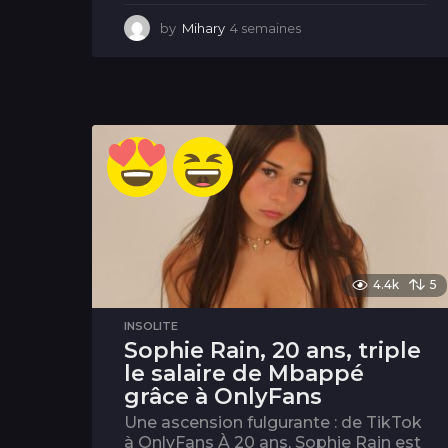
by
Mihary
4 semaines
4
s
e
m
a
i
n
e
s
4.4k
5
INSOLITE
Sophie Rain, 20 ans, triple
le salaire de Mbappé
grâce à OnlyFans
Une ascension fulgurante : de TikTok
à OnlyFans À 20 ans, Sophie Rain est