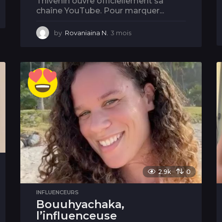
Thivenin ouvre officiellement sa
chaîne YouTube. Pour marquer...
by
Rovaniaina N.
3 mois
3
m
o
i
s
2.9k
0
INFLUENCEURS
Bouuhyachaka,
l’influenceuse