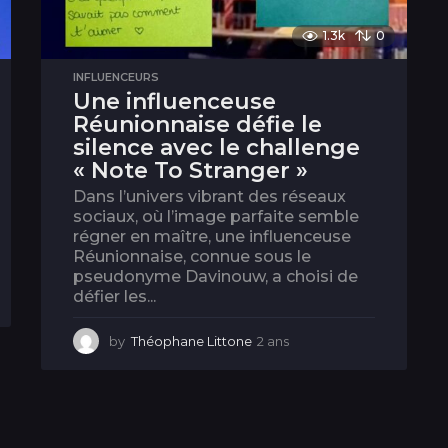
1.3k
0
INFLUENCEURS
Une influenceuse
Réunionnaise défie le
silence avec le challenge
« Note To Stranger »
Dans l’univers vibrant des réseaux
sociaux, où l’image parfaite semble
régner en maître, une influenceuse
Réunionnaise, connue sous le
pseudonyme Davinouw, a choisi de
défier les...
by
Théophane Littone
2 ans
2
a
n
s