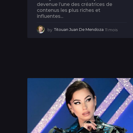
devenue l’une des créatrices de
contenus les plus riches et
influentes...
by
Titouan Juan De Mendoza
11 mois
1
1
m
o
i
s