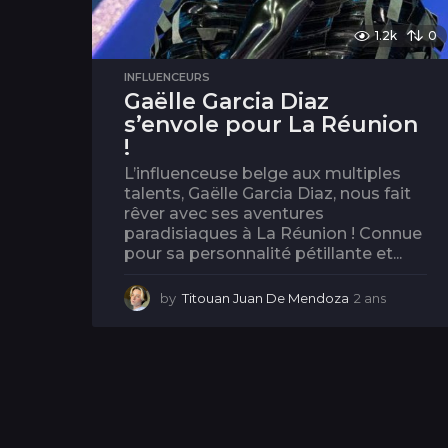
1.2k
0
INFLUENCEURS
Gaëlle Garcia Diaz
s’envole pour La Réunion
!
L’influenceuse belge aux multiples
talents, Gaëlle Garcia Diaz, nous fait
rêver avec ses aventures
paradisiaques à La Réunion ! Connue
pour sa personnalité pétillante et...
by
Titouan Juan De Mendoza
2 ans
2
a
n
s