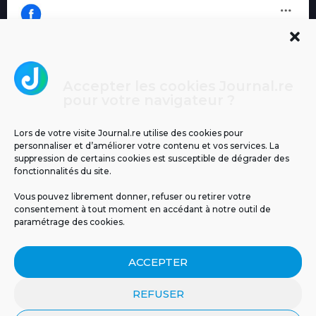
Accepter les cookies Journal.re
Cliquez pour accepter les cookies
pour votre navigateur ?
Journal.re
marketing et activer ce contenu
Lors de votre visite Journal.re utilise des cookies pour
personnaliser et d’améliorer votre contenu et vos services. La
suppression de certains cookies est susceptible de dégrader des
fonctionnalités du site.
Vous pouvez librement donner, refuser ou retirer votre
consentement à tout moment en accédant à notre outil de
paramétrage des cookies.
MENTIONS LÉGALES
PUBLICITÉ
BLOG
ACCEPTER
NOS ÉMISSIONS
CGU
POLITIQUE DE CONFIDENTIALITÉ
CONTACT
REFUSER