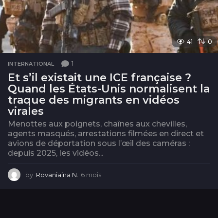
41
0
1
INTERNATIONAL
Et s’il existait une ICE française ?
Quand les États-Unis normalisent la
traque des migrants en vidéos
virales
Menottes aux poignets, chaînes aux chevilles,
agents masqués, arrestations filmées en direct et
avions de déportation sous l’œil des caméras :
depuis 2025, les vidéos...
by
Rovaniaina N.
6 mois
6
m
o
i
s