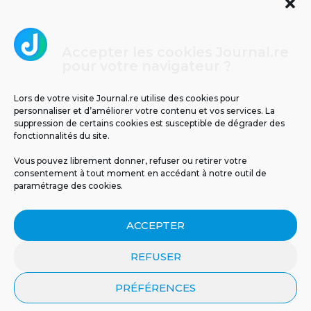
Accepter les cookies Journal.re
Cliquez pour accepter les cookies
pour votre navigateur ?
Journal.re
marketing et activer ce contenu
Lors de votre visite Journal.re utilise des cookies pour
personnaliser et d’améliorer votre contenu et vos services. La
suppression de certains cookies est susceptible de dégrader des
fonctionnalités du site.
Vous pouvez librement donner, refuser ou retirer votre
consentement à tout moment en accédant à notre outil de
paramétrage des cookies.
MENTIONS LÉGALES
PUBLICITÉ
BLOG
ACCEPTER
NOS ÉMISSIONS
CGU
POLITIQUE DE CONFIDENTIALITÉ
CONTACT
REFUSER
PRÉFÉRENCES
© 2026 Tous droits réservés