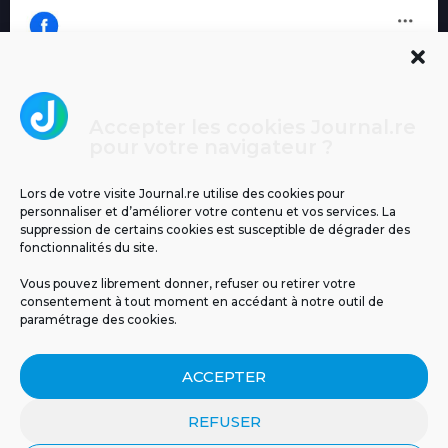
Accepter les cookies Journal.re
Cliquez pour accepter les cookies
pour votre navigateur ?
Journal.re
marketing et activer ce contenu
Lors de votre visite Journal.re utilise des cookies pour
personnaliser et d’améliorer votre contenu et vos services. La
suppression de certains cookies est susceptible de dégrader des
fonctionnalités du site.
Vous pouvez librement donner, refuser ou retirer votre
consentement à tout moment en accédant à notre outil de
paramétrage des cookies.
MENTIONS LÉGALES
PUBLICITÉ
BLOG
ACCEPTER
NOS ÉMISSIONS
CGU
POLITIQUE DE CONFIDENTIALITÉ
CONTACT
REFUSER