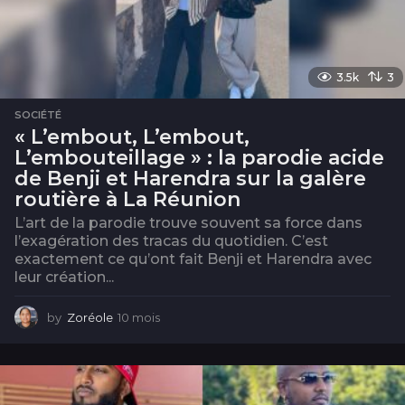
3.5k
3
SOCIÉTÉ
« L’embout, L’embout,
L’embouteillage » : la parodie acide
de Benji et Harendra sur la galère
routière à La Réunion
L’art de la parodie trouve souvent sa force dans
l’exagération des tracas du quotidien. C’est
exactement ce qu’ont fait Benji et Harendra avec
leur création...
by
Zoréole
10 mois
1
0
m
o
i
s