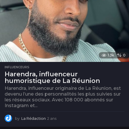
1.3k
0
INFLUENCEURS
Harendra, influenceur
humoristique de La Réunion
Harendra, influenceur originaire de La Réunion, est
devenu l’une des personnalités les plus suivies sur
les réseaux sociaux. Avec 108 000 abonnés sur
Instagram et...
by
La Rédaction
2 ans
2
a