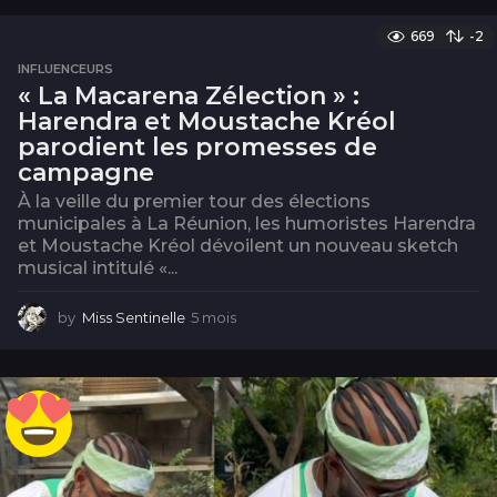
i
669
-2
s
INFLUENCEURS
« La Macarena Zélection » :
Harendra et Moustache Kréol
parodient les promesses de
campagne
À la veille du premier tour des élections
municipales à La Réunion, les humoristes Harendra
et Moustache Kréol dévoilent un nouveau sketch
musical intitulé «...
by
Miss Sentinelle
5 mois
5
m
o
i
s