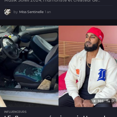
Musik Soleil 2024, l’humoriste et créateur de...
by
Miss Sentinelle
1 an
1
a
n
686
0
INFLUENCEURS