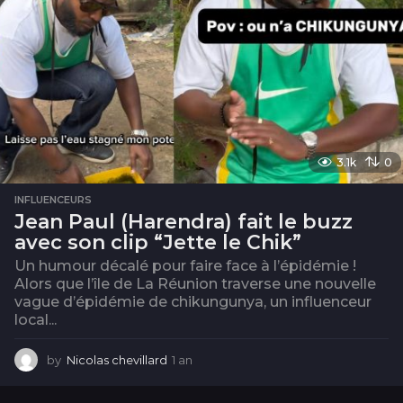
3.1k
0
INFLUENCEURS
Jean Paul (Harendra) fait le buzz
avec son clip “Jette le Chik”
Un humour décalé pour faire face à l’épidémie !
Alors que l’île de La Réunion traverse une nouvelle
vague d’épidémie de chikungunya, un influenceur
local...
by
Nicolas chevillard
1 an
1
a
n