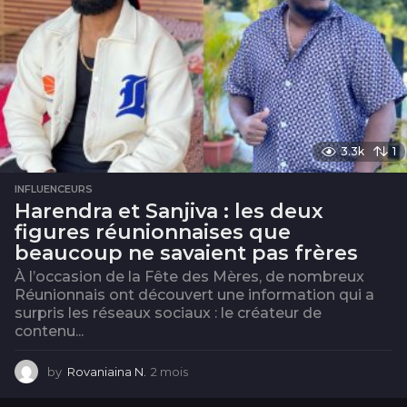
3.3k
1
INFLUENCEURS
Harendra et Sanjiva : les deux
figures réunionnaises que
beaucoup ne savaient pas frères
À l’occasion de la Fête des Mères, de nombreux
Réunionnais ont découvert une information qui a
surpris les réseaux sociaux : le créateur de
contenu...
by
Rovaniaina N.
2 mois
2
m
o