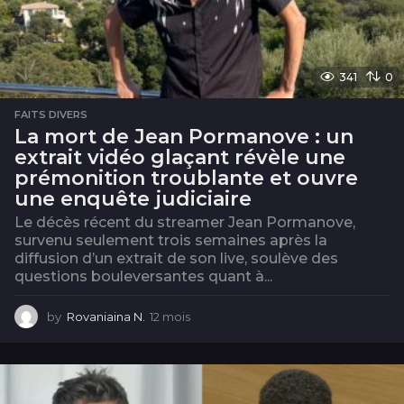
341
0
FAITS DIVERS
La mort de Jean Pormanove : un
extrait vidéo glaçant révèle une
prémonition troublante et ouvre
une enquête judiciaire
Le décès récent du streamer Jean Pormanove,
survenu seulement trois semaines après la
diffusion d’un extrait de son live, soulève des
questions bouleversantes quant à...
by
Rovaniaina N.
12 mois
1
2
m
o
i
s