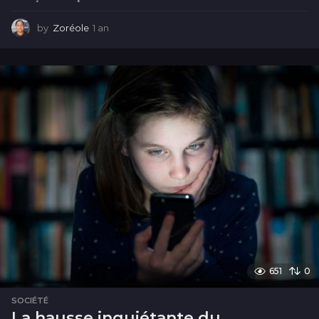
by
Zoréole
1 an
1
a
n
651
0
SOCIÉTÉ
La hausse inquiétante du