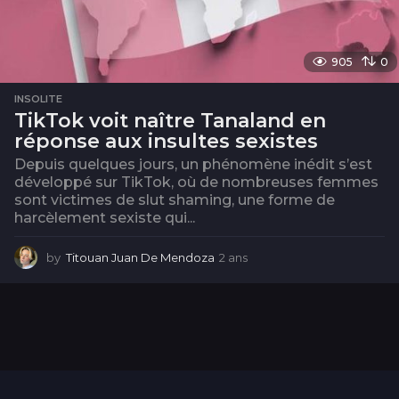
905
0
INSOLITE
TikTok voit naître Tanaland en
réponse aux insultes sexistes
Depuis quelques jours, un phénomène inédit s’est
développé sur TikTok, où de nombreuses femmes
sont victimes de slut shaming, une forme de
harcèlement sexiste qui...
by
Titouan Juan De Mendoza
2 ans
2
a
n
s