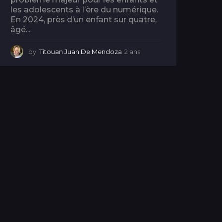
les adolescents à l’ère du numérique.
En 2024, près d’un enfant sur quatre,
âgé...
by
Titouan Juan De Mendoza
2 ans
2
a
n
s