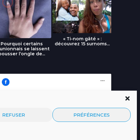
« Ti-nom gâté » :
découvrez 15 surnoms...
Pourquoi certains
Urgence :
unionnais se laissent
fournai
pousser l’ongle de...
Cliquez pour accepter les cookies
Journal.re
REFUSER
PRÉFÉRENCES
marketing et activer ce contenu