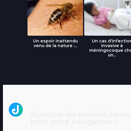
libre » : un
Un espoir inattendu
Un cas d’infectio
...
venu de la nature :...
invasive à
méningocoque ch
un...
Accepter les cookies Journa
pour votre navigateur ?