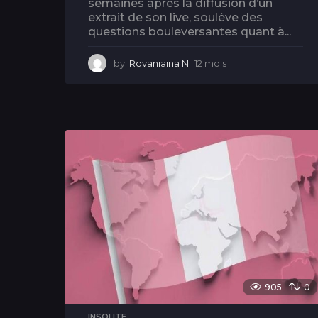
semaines après la diffusion d’un
extrait de son live, soulève des
questions bouleversantes quant à...
by
Rovaniaina N.
12 mois
1
2
m
o
i
s
905
0
INSOLITE