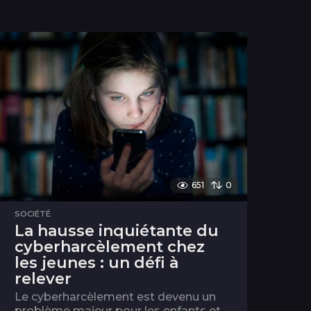
651
0
SOCIÉTÉ
La hausse inquiétante du
cyberharcèlement chez
les jeunes : un défi à
relever
Le cyberharcèlement est devenu un
problème majeur pour les enfants et