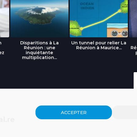
n
Disparitions à La
Un tunnel pour relier La
Réunion : une
Réunion à Maurice...
Ré
ez
inquiétante
multiplication...
ACCEPTER
l.re