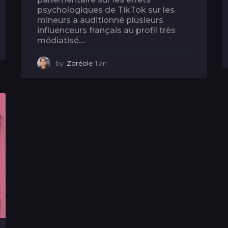
psychologiques de TikTok sur les
mineurs a auditionné plusieurs
influenceurs français au profil très
médiatisé....
by
Zoréole
1 an
1
a
n