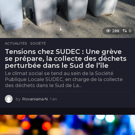
288
0
ACTUALITÉS
,
SOCIÉTÉ
Tensions chez SUDEC : Une grève
se prépare, la collecte des déchets
perturbée dans le Sud de l’île
Le climat social se tend au sein de la Société
Publique Locale SUDEC, en charge de la collecte
des déchets dans le Sud de La...
by
Rovaniaina N.
1 an
1
a
n