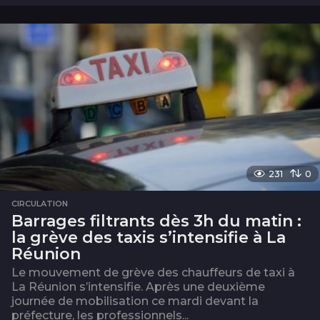
m
o
i
s
231
0
CIRCULATION
Barrages filtrants dès 3h du matin :
la grève des taxis s’intensifie à La
Réunion
Le mouvement de grève des chauffeurs de taxi à
La Réunion s’intensifie. Après une deuxième
journée de mobilisation ce mardi devant la
préfecture, les professionnels...