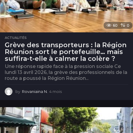
60
0
ACTUALITÉS
Grève des transporteurs : la Région
Réunion sort le portefeuille… mais
suffira-t-elle à calmer la colère ?
Une réponse rapide face à la pression sociale Ce
lundi 13 avril 2026, la grève des professionnels de la
route a poussé la Région Réunion...
by
Rovaniaina N.
4 mois
4
m
o
i
s