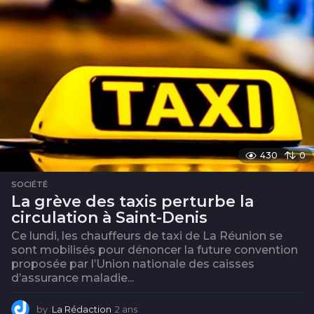
430
0
SOCIÉTÉ
La grève des taxis perturbe la
circulation à Saint-Denis
Ce lundi, les chauffeurs de taxi de La Réunion se
sont mobilisés pour dénoncer la future convention
proposée par l’Union nationale des caisses
d’assurance maladie...
by
La Rédaction
2 ans
2