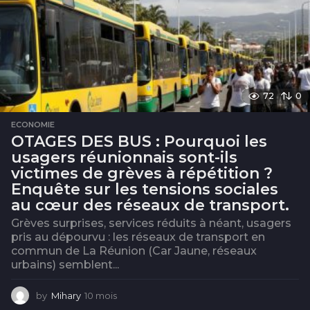
72
0
ECONOMIE
OTAGES DES BUS : Pourquoi les
usagers réunionnais sont-ils
victimes de grèves à répétition ?
Enquête sur les tensions sociales
au cœur des réseaux de transport.
Grèves surprises, services réduits à néant, usagers
pris au dépourvu : les réseaux de transport en
commun de La Réunion (Car Jaune, réseaux
urbains) semblent...
by
Mihary
10 mois
1
0