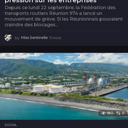
pression sur les entreprises
Depuis ce lundi 22 septembre, la Fédération des
transports routiers Réunion 974 a lancé un
mouvement de grève. Si les Réunionnais pouvaient
craindre des blocages...
by
Miss Sentinelle
11 mois
1
1
m
o
i
s
180
0
SOCIAL