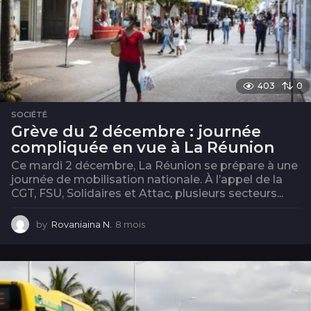
403
0
SOCIÉTÉ
Grève du 2 décembre : journée
compliquée en vue à La Réunion
Ce mardi 2 décembre, La Réunion se prépare à une
journée de mobilisation nationale. À l’appel de la
CGT, FSU, Solidaires et Attac, plusieurs secteurs...
by
Rovaniaina N.
8 mois
8
m
o
i
s