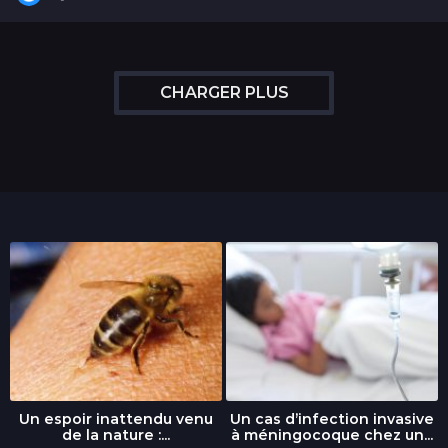
a
n
s
CHARGER PLUS
Un espoir inattendu venu
Un cas d’infection invasive
de la nature :...
à méningocoque chez un...