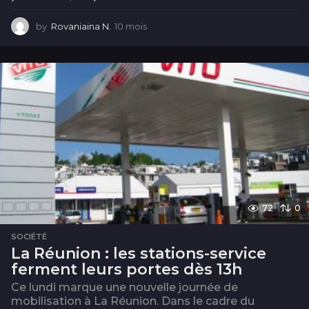
by
Rovaniaina N.
10 mois
1
0
m
o
i
s
72
0
SOCIÉTÉ
La Réunion : les stations-service
ferment leurs portes dès 13h
Ce lundi marque une nouvelle journée de
mobilisation à La Réunion. Dans le cadre du