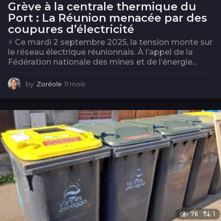
Grève à la centrale thermique du
Port : La Réunion menacée par des
coupures d’électricité
⚡ Ce mardi 2 septembre 2025, la tension monte sur
le réseau électrique réunionnais. À l’appel de la
Fédération nationale des mines et de l’énergie...
by
Zoréole
11 mois
1
1
m
o
i
s
76
1