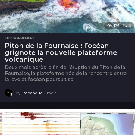
125
0
ENVIRONNEMENT
Piton de la Fournaise : l’océan
grignote la nouvelle plateforme
volcanique
Deux mois après la fin de l’éruption du Piton de la
Fournaise, la plateforme née de la rencontre entre
la lave et l’océan poursuit sa...
by
Papangue
2 mois
2
m
o
i
s