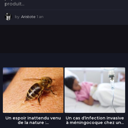
produit...
by
Aristote
1 an
1
a
n
Un espoir inattendu venu
Un cas d’infection invasive
de la nature :...
à méningocoque chez un...