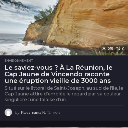
215
0
ENVIRONNEMENT
Le saviez-vous ? À La Réunion, le
Cap Jaune de Vincendo raconte
une éruption vieille de 3000 ans
Situé sur le littoral de Saint-Joseph, au sud de l’île, le
Cap Jaune attire d’emblée le regard par sa couleur
singulière : une falaise d’un...
by
Rovaniaina N.
12 mois
1
2
m