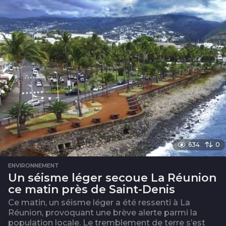
o
i
s
634
0
ENVIRONNEMENT
Un séisme léger secoue La Réunion
ce matin près de Saint-Denis
Ce matin, un séisme léger a été ressenti à La
Réunion, provoquant une brève alerte parmi la
population locale. Le tremblement de terre s’est