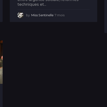
techniques et...
by
Miss Sentinelle
7 mois
7
m
o
i
s