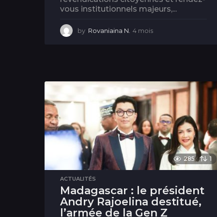
vous institutionnels majeurs,...
by
Rovaniaina N.
4 mois
4
m
o
i
s
285
1
ACTUALITÉS
Madagascar : le président
Andry Rajoelina destitué,
l’armée de la Gen Z