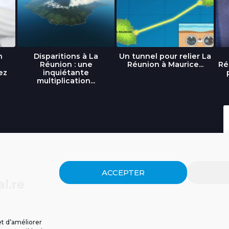
n
Disparitions à La
Un tunnel pour relier La
Réunion : une
Réunion à Maurice...
Ré
ez
inquiétante
multiplication...
ACCEPTER
l.re
et d’améliorer