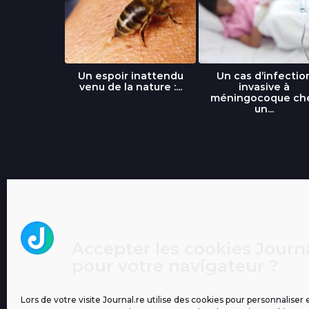
libre » : un
Un espoir inattendu
Un cas d’infectio
...
venu de la nature :...
invasive à
méningocoque ch
un...
Accepter les cookies Journa
pour votre navigateur ?
Lors de votre visite Journal.re utilise des cookies pour personnaliser 