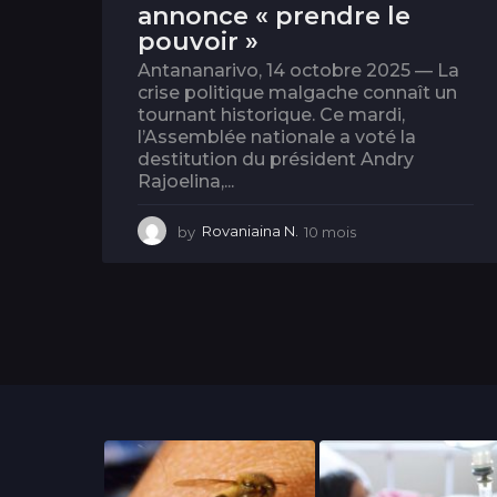
annonce « prendre le
pouvoir »
Antananarivo, 14 octobre 2025 — La
crise politique malgache connaît un
tournant historique. Ce mardi,
l’Assemblée nationale a voté la
destitution du président Andry
Rajoelina,...
by
Rovaniaina N.
10 mois
1
0
m
o
i
s