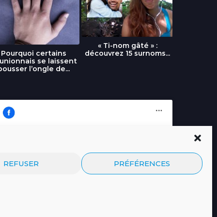
« Ti-nom gâté » :
découvrez 15 surnoms...
Pourquoi certains
Urgence :
unionnais se laissent
fournai
pousser l’ongle de...
Cliquez pour accepter les cookies
Journal.re
REFUSER
PRÉFÉRENCES
marketing et activer ce contenu