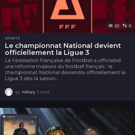
22
0
SPORTS
Le championnat National devient
officiellement la Ligue 3
Le Fédération Française de Football a officialisé
une réforme majeure du football français : le
championnat National deviendra officiellement la
Ligue 3 dès la saison...
by
Mihary
3 mois
3
m
o
i
s