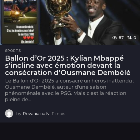
87
0
SPORTS
Ballon d’Or 2025 : Kylian Mbappé
s’incline avec émotion devant la
consécration d’Ousmane Dembélé
Le Ballon d’Or 2025 a consacré un héros inattendu :
Ousmane Dembélé, auteur d’une saison
phénoménale avec le PSG. Mais c’est la réaction
pleine de...
by
Rovaniaina N.
11 mois
1
1
m
o
i