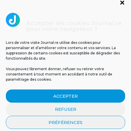
Accepter les cookies Journal.re
Cliquez pour accepter les cookies
pour votre navigateur ?
Journal.re
marketing et activer ce contenu
Lors de votre visite Journal.re utilise des cookies pour
personnaliser et d’améliorer votre contenu et vos services. La
suppression de certains cookies est susceptible de dégrader des
fonctionnalités du site.
Vous pouvez librement donner, refuser ou retirer votre
consentement à tout moment en accédant à notre outil de
paramétrage des cookies.
MENTIONS LÉGALES
PUBLICITÉ
BLOG
ACCEPTER
NOS ÉMISSIONS
CGU
POLITIQUE DE CONFIDENTIALITÉ
CONTACT
REFUSER
PRÉFÉRENCES
© 2026 Tous droits réservés