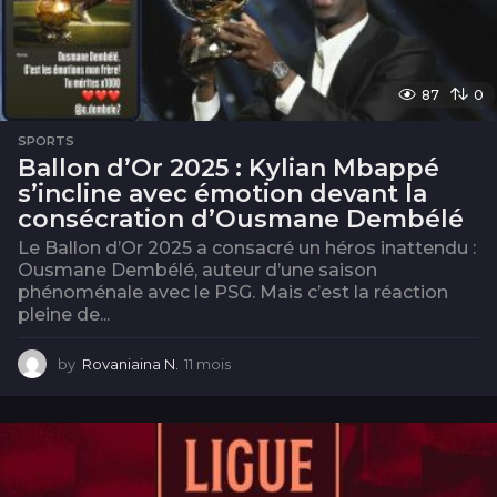
87
0
SPORTS
Ballon d’Or 2025 : Kylian Mbappé
s’incline avec émotion devant la
consécration d’Ousmane Dembélé
Le Ballon d’Or 2025 a consacré un héros inattendu :
Ousmane Dembélé, auteur d’une saison
phénoménale avec le PSG. Mais c’est la réaction
pleine de...
by
Rovaniaina N.
11 mois
1
1
m
o
i
s