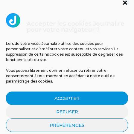
Accepter les cookies Journal.re
Cliquez pour accepter les cookies
pour votre navigateur ?
Journal.re
marketing et activer ce contenu
Lors de votre visite Journal.re utilise des cookies pour
personnaliser et d’améliorer votre contenu et vos services. La
suppression de certains cookies est susceptible de dégrader des
fonctionnalités du site.
Vous pouvez librement donner, refuser ou retirer votre
consentement à tout moment en accédant à notre outil de
paramétrage des cookies.
MENTIONS LÉGALES
PUBLICITÉ
BLOG
ACCEPTER
NOS ÉMISSIONS
CGU
POLITIQUE DE CONFIDENTIALITÉ
CONTACT
REFUSER
PRÉFÉRENCES
© 2026 Tous droits réservés