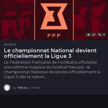
23
0
SPORTS
Le championnat National devient
officiellement la Ligue 3
Le Fédération Française de Football a officialisé
une réforme majeure du football français : le
championnat National deviendra officiellement la
Ligue 3 dès la saison...
by
Mihary
3 mois
3
m
o
i
s