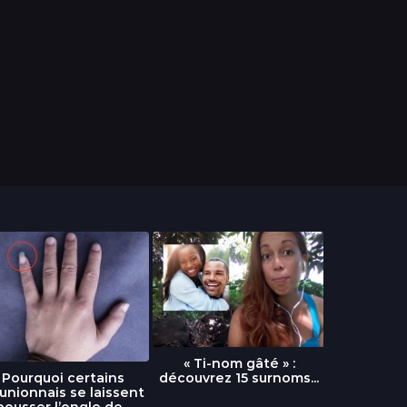
« Ti-nom gâté » :
découvrez 15 surnoms...
Pourquoi certains
Urgence :
unionnais se laissent
fournai
pousser l’ongle de...