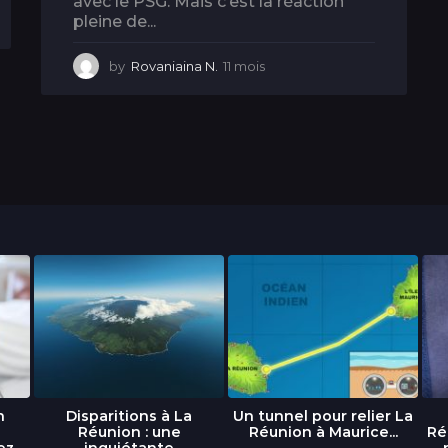
avec le PSG. Mais c’est la réaction
pleine de...
by
Rovaniaina N.
11 mois
1
1
m
o
i
s
n
Disparitions à La
Un tunnel pour relier La
Réunion : une
Réunion à Maurice...
Ré
ez
inquiétante