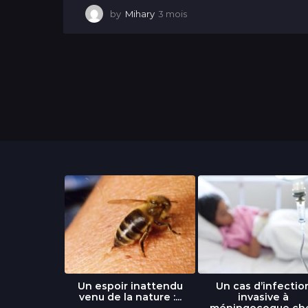
by
Mihary
3 mois
3
m
o
i
s
libre » : un
Un espoir inattendu
Un cas d’infectio
...
venu de la nature :...
invasive à
méningocoque ch