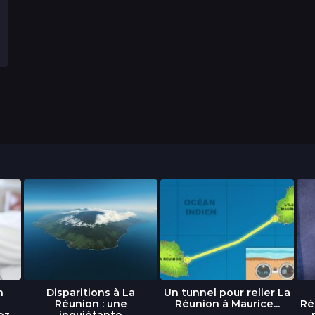
n
Disparitions à La
Un tunnel pour relier La
Réunion : une
Réunion à Maurice...
Ré
ez
inquiétante