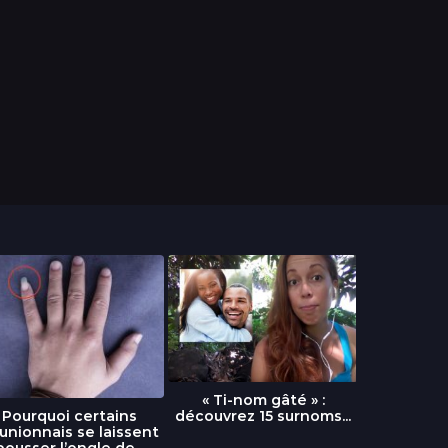
« Ti-nom gâté » :
découvrez 15 surnoms...
Pourquoi certains
Urgence :
unionnais se laissent
fournai
pousser l’ongle de...