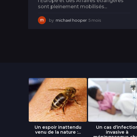
l’Europe et des Affaires étrangères
sont pleinement mobilisés...
by
michael hooper
5 mois
5
m
o
i
s
libre » : un
Un espoir inattendu
Un cas d’infectio
...
venu de la nature :...
invasive à
méningocoque ch