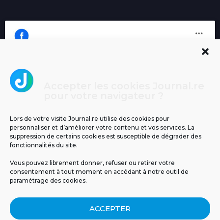
Accepter les cookies Journal.re
Cliquez pour accepter les cookies
pour votre navigateur ?
Journal.re
marketing et activer ce contenu
Lors de votre visite Journal.re utilise des cookies pour
personnaliser et d’améliorer votre contenu et vos services. La
suppression de certains cookies est susceptible de dégrader des
fonctionnalités du site.
Vous pouvez librement donner, refuser ou retirer votre
consentement à tout moment en accédant à notre outil de
paramétrage des cookies.
MENTIONS LÉGALES
PUBLICITÉ
BLOG
ACCEPTER
NOS ÉMISSIONS
CGU
POLITIQUE DE CONFIDENTIALITÉ