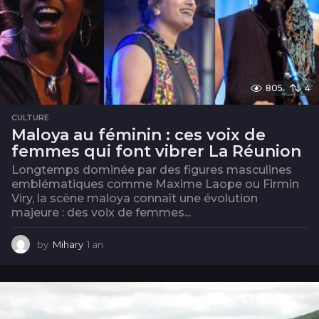
805
4
CULTURE
Maloya au féminin : ces voix de
femmes qui font vibrer La Réunion
Longtemps dominée par des figures masculines
emblématiques comme Maxime Laope ou Firmin
Viry, la scène maloya connaît une évolution
majeure : des voix de femmes...
by
Mihary
1 an
1
a
n