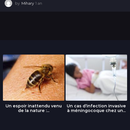
by
Mihary
1 an
1
a
n
Un espoir inattendu venu
Un cas d’infection invasive
de la nature :...
à méningocoque chez un...