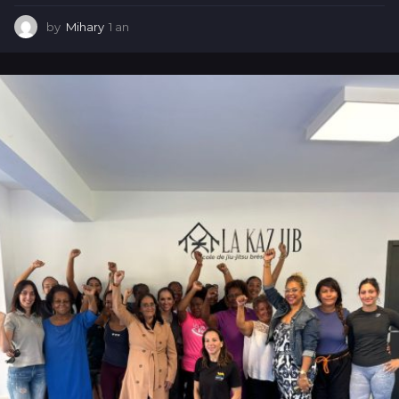
by
Mihary
1 an
1
a
n