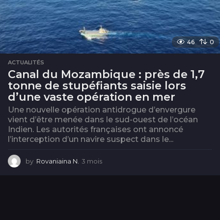
46
0
ACTUALITÉS
Canal du Mozambique : près de 1,7
tonne de stupéfiants saisie lors
d’une vaste opération en mer
Une nouvelle opération antidrogue d’envergure
vient d’être menée dans le sud-ouest de l’océan
Indien. Les autorités françaises ont annoncé
l’interception d’un navire suspect dans le...
by
Rovaniaina N.
3 mois
3
m
o
i
s