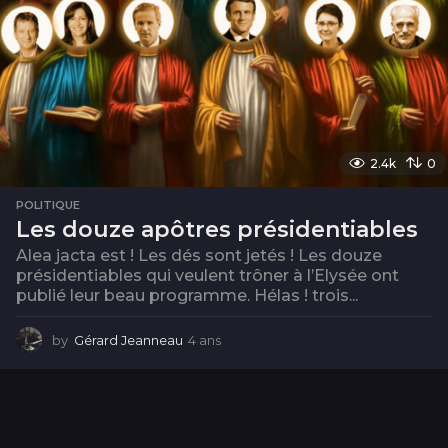
2.4k
0
POLITIQUE
Les douze apôtres présidentiables
Alea jacta est ! Les dés sont jetés ! Les douze
présidentiables qui veulent trôner à l’Elysée ont
publié leur beau programme. Hélas ! trois...
by
Gérard Jeanneau
4 ans
4
a
n
s