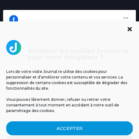
Accepter les cookies Journal.re
Cliquez pour accepter les cookies
pour votre navigateur ?
Journal.re
marketing et activer ce contenu
Lors de votre visite Journal.re utilise des cookies pour
personnaliser et d’améliorer votre contenu et vos services. La
suppression de certains cookies est susceptible de dégrader des
fonctionnalités du site.
Vous pouvez librement donner, refuser ou retirer votre
consentement à tout moment en accédant à notre outil de
paramétrage des cookies.
MENTIONS LÉGALES
PUBLICITÉ
BLOG
ACCEPTER
NOS ÉMISSIONS
CGU
POLITIQUE DE CONFIDENTIALITÉ
CONTACT