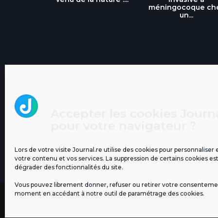
méningocoque ch
un...
Accepter les cookies Journa
pour votre navigateur ?
Lors de votre visite Journal.re utilise des cookies pour personnaliser 
votre contenu et vos services. La suppression de certains cookies es
dégrader des fonctionnalités du site.
Vous pouvez librement donner, refuser ou retirer votre consenteme
moment en accédant à notre outil de paramétrage des cookies.
MENTIONS LÉGALES
PUBLICITÉ
BLOG
NOS ÉM