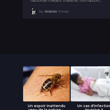
national mêlant théâtre, formation...
by
Aristote
3 mois
3
m
o
i
s
libre » : un
Un espoir inattendu
Un cas d’infectio
...
venu de la nature :...
invasive à