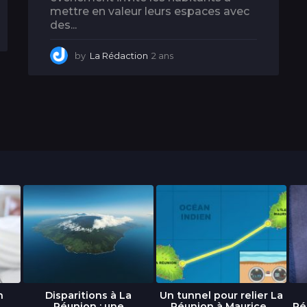
mettre en valeur leurs espaces avec
des...
by
La Rédaction
2 ans
1
a
n
n
Disparitions à La
Un tunnel pour relier La
Réunion : une
Réunion à Maurice...
Ré