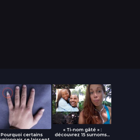
« Ti-nom gâté » :
découvrez 15 surnoms...
Pourquoi certains
Urgence :
unionnais se laissent
fournai