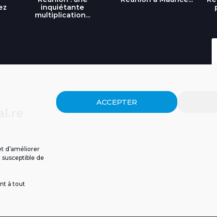
ez
inquiétante
multiplication...
ACCEPTER
l.re
et d’améliorer
t susceptible de
nt à tout
ISSIONS
CGU
POLITIQUE DE CONFIDENTIALITÉ
CONTACT