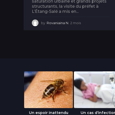
saturation urbaine et grands projets
structurants, la visite du préfet à
L’Étang-Salé a mis en...
by
Rovaniaina N.
2 mois
2
m
o
i
s
libre » : un
Un espoir inattendu
Un cas d’infectio