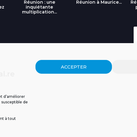
Réunion : une
Réunion à Maurice...
Ré
ez
inquiétante
multiplication...
ACCEPTER
l.re
et d’améliorer
t susceptible de
nt à tout
ISSIONS
CGU
POLITIQUE DE CONFIDENTIALITÉ
CONTACT