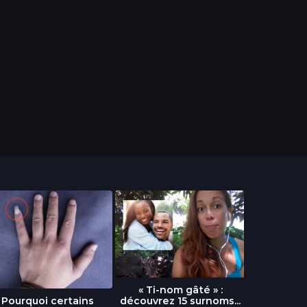
« Ti-nom gâté » :
découvrez 15 surnoms...
Pourquoi certains
Urgence :