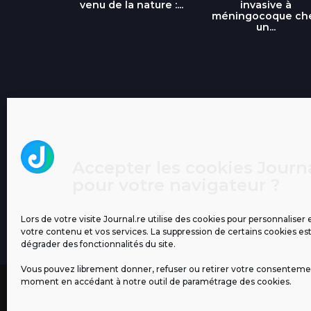
...
venu de la nature :...
invasive à
méningocoque ch
un...
Accepter les cookies Journa
pour votre navigateur ?
Lors de votre visite Journal.re utilise des cookies pour personnaliser 
votre contenu et vos services. La suppression de certains cookies es
dégrader des fonctionnalités du site.
Vous pouvez librement donner, refuser ou retirer votre consenteme
moment en accédant à notre outil de paramétrage des cookies.
MENTIONS LÉGALES
PUBLICITÉ
BLOG
NOS ÉM