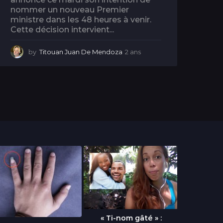
nommer un nouveau Premier
ministre dans les 48 heures à venir.
Cette décision intervient...
by
Titouan Juan De Mendoza
2 ans
2
a
n
s
« Ti-nom gâté » :