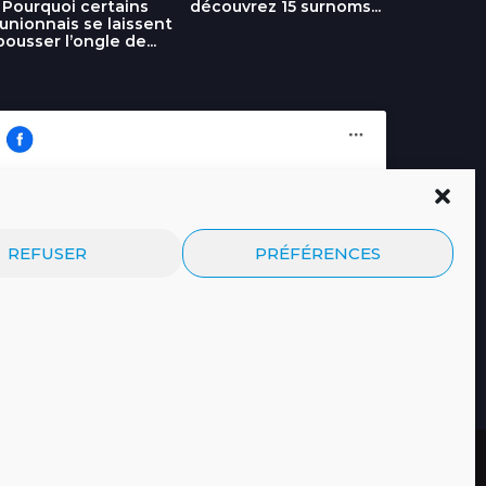
découvrez 15 surnoms...
Pourquoi certains
Urgence :
unionnais se laissent
fournai
pousser l’ongle de...
Cliquez pour accepter les cookies
Journal.re
REFUSER
PRÉFÉRENCES
marketing et activer ce contenu