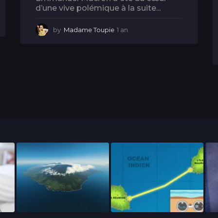
d’une vive polémique à la suite...
by
Madame Toupie
1 an
1
a
n