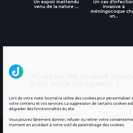
libre » : un
Un espoir inattendu
Un cas d’infectio
...
venu de la nature :...
invasive à
méningocoque ch
un...
Accepter les cookies Journa
pour votre navigateur ?
Lors de votre visite Journal.re utilise des cookies pour personnaliser 
votre contenu et vos services. La suppression de certains cookies es
dégrader des fonctionnalités du site.
Vous pouvez librement donner, refuser ou retirer votre consenteme
moment en accédant à notre outil de paramétrage des cookies.
MENTIONS LÉGALES
PUBLICITÉ
BLOG
NOS ÉM