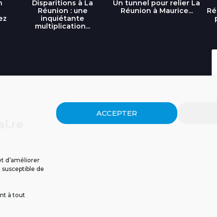
n
Disparitions à La
Un tunnel pour relier La
Réunion : une
Réunion à Maurice...
Ré
ez
inquiétante
multiplication...
ACCEPTER
l.re
et d’améliorer
t susceptible de
nt à tout
ISSIONS
CGU
POLITIQUE DE CONFIDENTIALITÉ
CONTACT