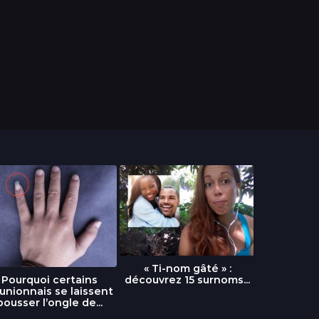
« Ti-nom gâté » :
découvrez 15 surnoms...
Pourquoi certains
Urgence :
unionnais se laissent
fournai
pousser l’ongle de...