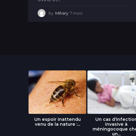
by
Mihary
7 mois
7
m
o
i
s
libre » : un
Un espoir inattendu
Un cas d’infectio
...
venu de la nature :...
invasive à
méningocoque ch
un...