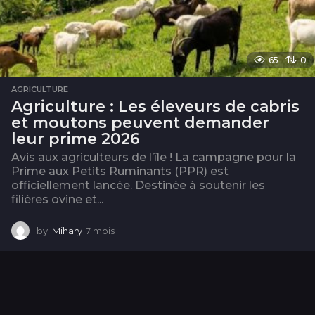
65
0
AGRICULTURE
Agriculture : Les éleveurs de cabris
et moutons peuvent demander
leur prime 2026
Avis aux agriculteurs de l’île ! La campagne pour la
Prime aux Petits Ruminants (PPR) est
officiellement lancée. Destinée à soutenir les
filières ovine et...
by
Mihary
7 mois
7
m
o
i
s