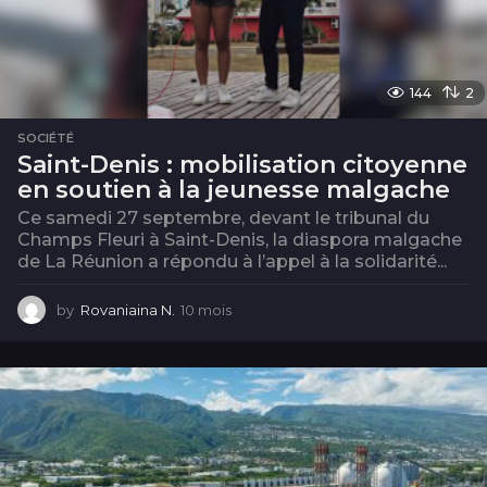
144
2
SOCIÉTÉ
Saint-Denis : mobilisation citoyenne
en soutien à la jeunesse malgache
Ce samedi 27 septembre, devant le tribunal du
Champs Fleuri à Saint-Denis, la diaspora malgache
de La Réunion a répondu à l’appel à la solidarité...
by
Rovaniaina N.
10 mois
1
0
m
o
i
s