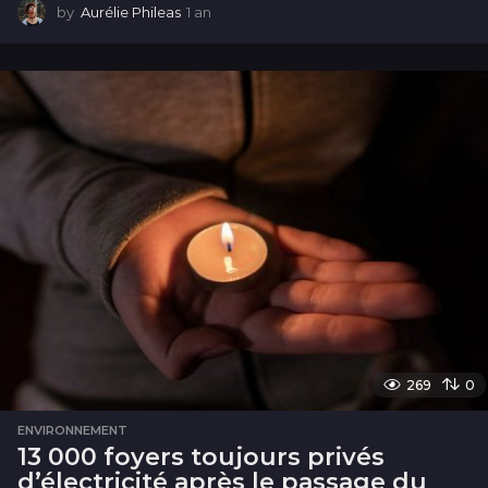
by
Aurélie Phileas
1 an
1
a
n
269
0
ENVIRONNEMENT
13 000 foyers toujours privés
d’électricité après le passage du