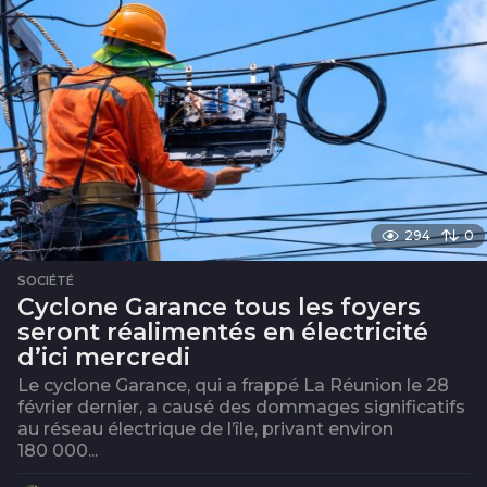
294
0
SOCIÉTÉ
Cyclone Garance tous les foyers
seront réalimentés en électricité
d’ici mercredi
Le cyclone Garance, qui a frappé La Réunion le 28
février dernier, a causé des dommages significatifs
au réseau électrique de l’île, privant environ
180 000...