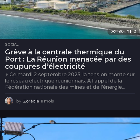
180
0
SOCIAL
Grève à la centrale thermique du
Port : La Réunion menacée par des
coupures d’électricité
⚡ Ce mardi 2 septembre 2025, la tension monte sur
le réseau électrique réunionnais. À l’appel de la
Fédération nationale des mines et de l’énergie...
by
Zoréole
11 mois
1
1
m
o
i
s