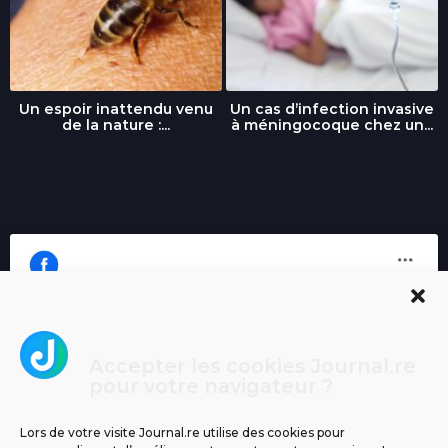
Un espoir inattendu venu
Un cas d’infection invasive
de la nature :...
à méningocoque chez un...
Accepter les cookies Journal.re
Cliquez pour accepter les cookies
pour votre navigateur ?
Journal.re
marketing et activer ce contenu
Lors de votre visite Journal.re utilise des cookies pour