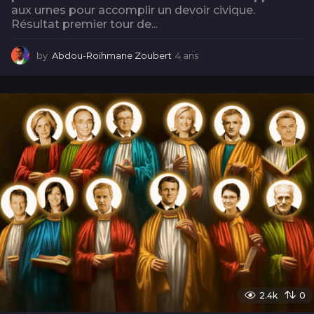
aux urnes pour accomplir un devoir civique.
Résultat premier tour de...
by
Abdou-Roihmane Zoubert
4 ans
4
a
n
s
2.4k
0