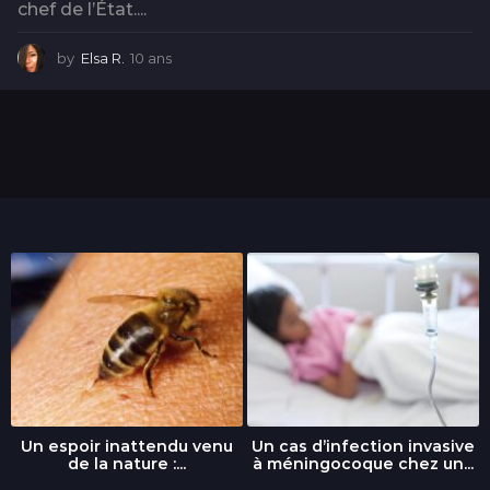
chef de l’État....
by
Elsa R.
10 ans
1
0
a
n
s
Un espoir inattendu venu
Un cas d’infection invasive
de la nature :...
à méningocoque chez un...