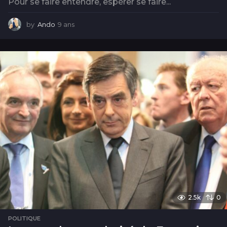
Pour se faire entendre, espérer se faire...
by
Ando
9 ans
9
a
n
s
2.5k
0
POLITIQUE