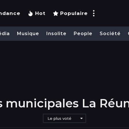
ndance
Hot
Populaire
édia
Musique
Insolite
People
Société
s municipales La Réu
Le plus voté