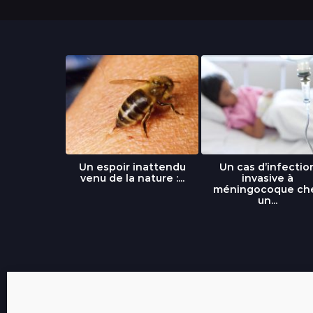
libre » : un
Un espoir inattendu
Un cas d’infectio
...
venu de la nature :...
invasive à
méningocoque ch
un...