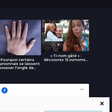
« Ti-nom gâté » :
découvrez 15 surnoms...
Pourquoi certains
Urgence :
unionnais se laissent
fournai
pousser l’ongle de...