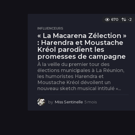
670
-2
INFLUENCEURS
« La Macarena Zélection »
: Harendra et Moustache
Kréol parodient les
promesses de campagne
À la veille du premier tour des
élections municipales à La Réunion,
les humoristes Harendra et
Moustache Kréol dévoilent un
nouveau sketch musical intitulé «...
by
Miss Sentinelle
5 mois
5
m
o
i
s