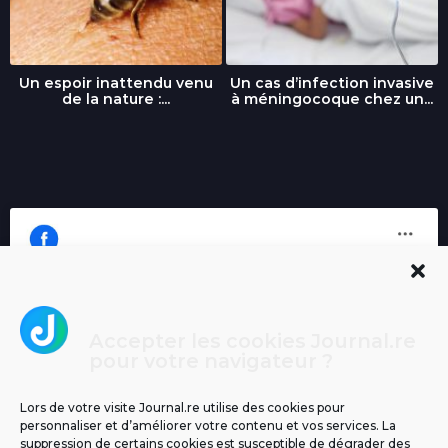
Un espoir inattendu venu
Un cas d’infection invasive
de la nature :...
à méningocoque chez un...
Accepter les cookies Journal.re
Cliquez pour accepter les cookies
pour votre navigateur ?
Journal.re
marketing et activer ce contenu
Lors de votre visite Journal.re utilise des cookies pour
personnaliser et d’améliorer votre contenu et vos services. La
suppression de certains cookies est susceptible de dégrader des