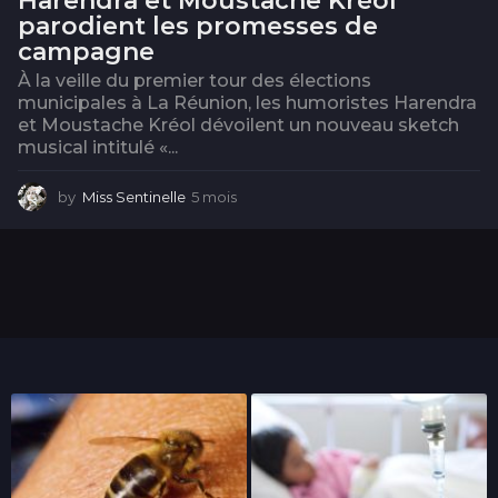
Harendra et Moustache Kréol
parodient les promesses de
campagne
À la veille du premier tour des élections
municipales à La Réunion, les humoristes Harendra
et Moustache Kréol dévoilent un nouveau sketch
musical intitulé «...
by
Miss Sentinelle
5 mois
5
m
o
i
s