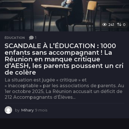
241
0
1
ÉDUCATION
SCANDALE À L’ÉDUCATION : 1000
enfants sans accompagnant ! La
Réunion en manque critique
d’AESH, les parents poussent un cri
de colère
La situation est jugée « critique » et
« inacceptable » par les associations de parents. Au
1er octobre 2025, La Réunion accusait un déficit de
212 Accompagnants d’Élèves...
by
Mihary
9 mois
9
m
o
i