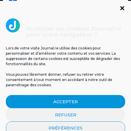
Accepter les cookies Journal.re
Cliquez pour accepter les cookies
pour votre navigateur ?
Journal.re
marketing et activer ce contenu
Lors de votre visite Journal.re utilise des cookies pour
personnaliser et d’améliorer votre contenu et vos services. La
suppression de certains cookies est susceptible de dégrader des
fonctionnalités du site.
Vous pouvez librement donner, refuser ou retirer votre
consentement à tout moment en accédant à notre outil de
paramétrage des cookies.
MENTIONS LÉGALES
PUBLICITÉ
BLOG
ACCEPTER
NOS ÉMISSIONS
CGU
POLITIQUE DE CONFIDENTIALITÉ
CONTACT
REFUSER
PRÉFÉRENCES
© 2026 Tous droits réservés