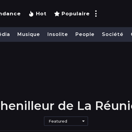
ndance
Hot
Populaire
édia
Musique
Insolite
People
Société
henilleur de La Réun
Featured