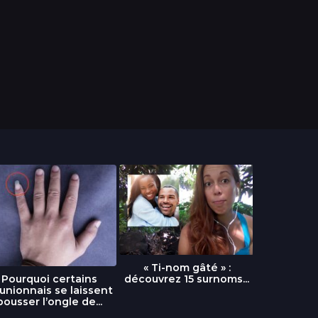
« Ti-nom gâté » :
découvrez 15 surnoms...
Pourquoi certains
Urgence :
unionnais se laissent
fournai
pousser l’ongle de...