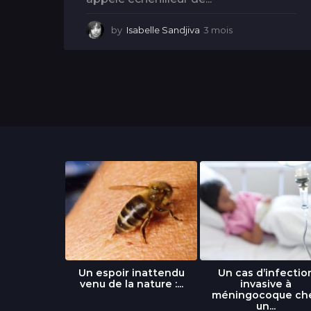
by
Isabelle Sandjiva
3 mois
3
m
o
i
s
libre » : un
Un espoir inattendu
Un cas d’infectio
...
venu de la nature :...
invasive à
méningocoque ch
un...