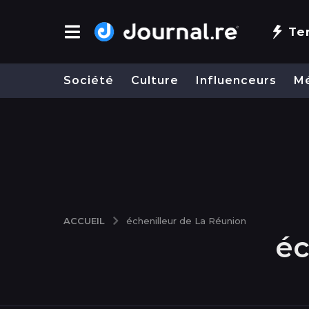
Te
Société
Culture
Influenceurs
M
ACCUEIL
échenilleur de La Réunion
éc