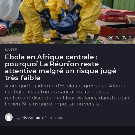
76
0
SANTÉ
Ebola en Afrique centrale :
pourquoi La Réunion reste
attentive malgré un risque jugé
très faible
Alors que l’épidémie d’Ebola progresse en Afrique
centrale, les autorités sanitaires françaises
renforcent discrètement leur vigilance dans l’océan
Indien. Si le risque d’importation vers la...
by
Rovaniaina N.
3 mois
3
m
o
i