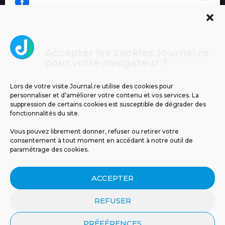
Accepter les cookies Journal.re
Cliquez pour accepter les cookies
pour votre navigateur ?
Journal.re
marketing et activer ce contenu
Lors de votre visite Journal.re utilise des cookies pour
personnaliser et d’améliorer votre contenu et vos services. La
suppression de certains cookies est susceptible de dégrader des
fonctionnalités du site.
Vous pouvez librement donner, refuser ou retirer votre
consentement à tout moment en accédant à notre outil de
paramétrage des cookies.
MENTIONS LÉGALES
PUBLICITÉ
BLOG
ACCEPTER
NOS ÉMISSIONS
CGU
POLITIQUE DE CONFIDENTIALITÉ
CONTACT
REFUSER
PRÉFÉRENCES