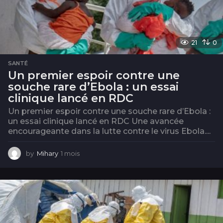
21
0
SANTÉ
Un premier espoir contre une
souche rare d’Ebola : un essai
clinique lancé en RDC
Un premier espoir contre une souche rare d’Ebola :
un essai clinique lancé en RDC Une avancée
encourageante dans la lutte contre le virus Ebola....
by
Mihary
1 mois
1
m
o
i
s