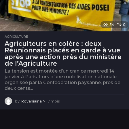
34
0
AGRICULTURE
Agriculteurs en colère : deux
Réunionnais placés en garde à vue
après une action près du ministère
de l’Agriculture
La tension est montée d’un cran ce mercredi 14
janvier à Paris. Lors d’une mobilisation nationale
organisée par la Confédération paysanne, près de
deux cents...
by
Rovaniaina N.
7 mois
7
m
o
i
s