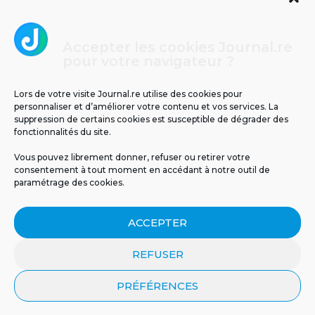
Accepter les cookies Journal.re
Cliquez pour accepter les cookies
pour votre navigateur ?
Journal.re
marketing et activer ce contenu
Lors de votre visite Journal.re utilise des cookies pour
personnaliser et d’améliorer votre contenu et vos services. La
suppression de certains cookies est susceptible de dégrader des
fonctionnalités du site.
Vous pouvez librement donner, refuser ou retirer votre
consentement à tout moment en accédant à notre outil de
paramétrage des cookies.
MENTIONS LÉGALES
PUBLICITÉ
BLOG
ACCEPTER
NOS ÉMISSIONS
CGU
POLITIQUE DE CONFIDENTIALITÉ
CONTACT
REFUSER
PRÉFÉRENCES
© 2026 Tous droits réservés