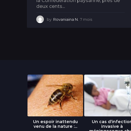
la Confédération paysanne, près de
deux cents...
by
Rovaniaina N.
7 mois
7
m
o
i
s
libre » : un
Un espoir inattendu
Un cas d’infectio
...
venu de la nature :...
invasive à
méningocoque ch