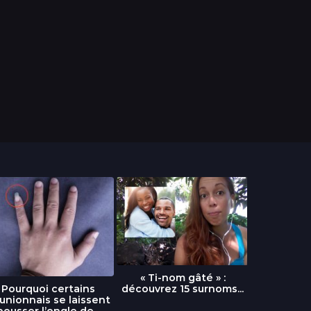
« Ti-nom gâté » :
découvrez 15 surnoms...
Pourquoi certains
Urgence :
unionnais se laissent
fournai
pousser l’ongle de...