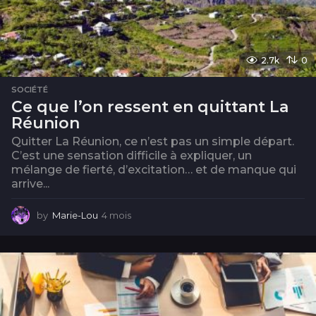
2.7k
0
SOCIÉTÉ
Ce que l’on ressent en quittant La
Réunion
Quitter La Réunion, ce n’est pas un simple départ.
C’est une sensation difficile à expliquer, un
mélange de fierté, d’excitation… et de manque qui
arrive...
by
Marie-Lou
4 mois
3
m
o
i
s