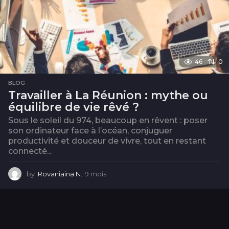
46
0
BLOG
Travailler à La Réunion : mythe ou
équilibre de vie rêvé ?
Sous le soleil du 974, beaucoup en rêvent : poser
son ordinateur face à l’océan, conjuguer
productivité et douceur de vivre, tout en restant
connecté...
by
Rovaniaina N.
9 mois
1
0
m
o
i
s