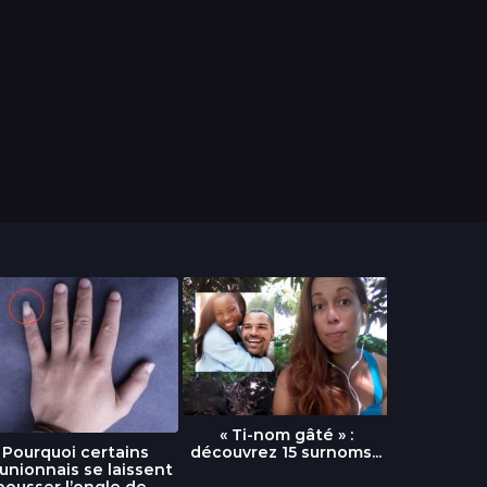
« Ti-nom gâté » :
découvrez 15 surnoms...
Pourquoi certains
Urgence :
unionnais se laissent
fournai
pousser l’ongle de...