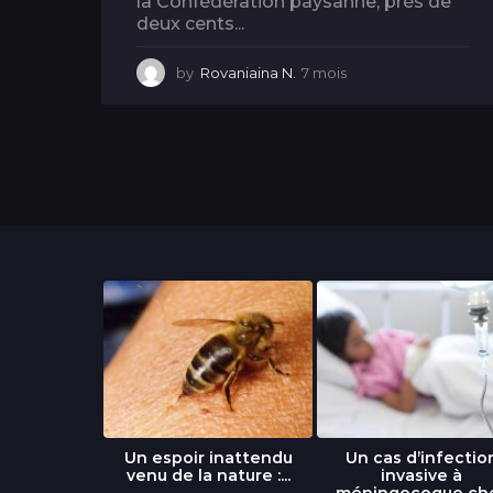
la Confédération paysanne, près de
deux cents...
by
Rovaniaina N.
7 mois
7
m
o
i
s
libre » : un
Un espoir inattendu
Un cas d’infectio
...
venu de la nature :...
invasive à
méningocoque ch