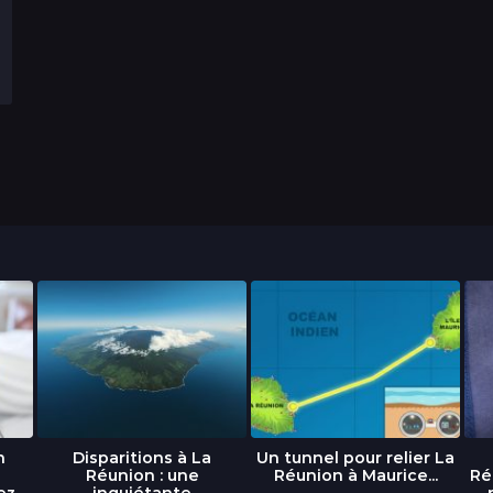
n
Disparitions à La
Un tunnel pour relier La
Réunion : une
Réunion à Maurice...
Ré
ez
inquiétante