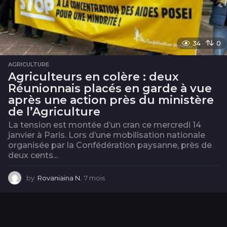
34
0
AGRICULTURE
Agriculteurs en colère : deux
Réunionnais placés en garde à vue
après une action près du ministère
de l’Agriculture
La tension est montée d’un cran ce mercredi 14
janvier à Paris. Lors d’une mobilisation nationale
organisée par la Confédération paysanne, près de
deux cents...
by
Rovaniaina N.
7 mois
7
m
o
i
s