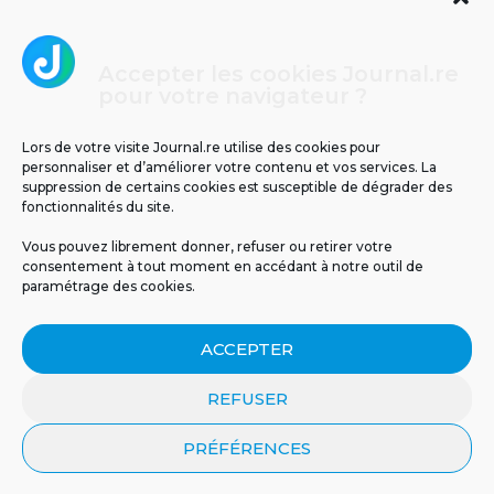
Accepter les cookies Journal.re
Cliquez pour accepter les cookies
pour votre navigateur ?
Journal.re
marketing et activer ce contenu
Lors de votre visite Journal.re utilise des cookies pour
personnaliser et d’améliorer votre contenu et vos services. La
suppression de certains cookies est susceptible de dégrader des
fonctionnalités du site.
Vous pouvez librement donner, refuser ou retirer votre
consentement à tout moment en accédant à notre outil de
paramétrage des cookies.
MENTIONS LÉGALES
PUBLICITÉ
BLOG
ACCEPTER
NOS ÉMISSIONS
CGU
POLITIQUE DE CONFIDENTIALITÉ
CONTACT
REFUSER
PRÉFÉRENCES
© 2026 Tous droits réservés