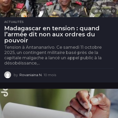
631
0
ACTUALITÉS
Madagascar en tension : quand
l’armée dit non aux ordres du
pouvoir
Tension à Antananarivo. Ce samedi 11 octobre
2025, un contingent militaire basé près de la
capitale malgache a lancé un appel public à la
désobéissance,...
by
Rovaniaina N.
10 mois
1
0
m
o
i
s