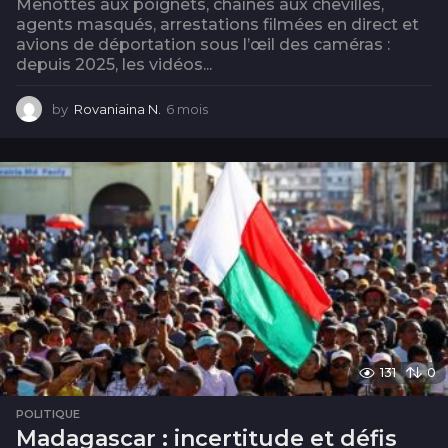
Menottes aux poignets, chaînes aux chevilles,
agents masqués, arrestations filmées en direct et
avions de déportation sous l’œil des caméras :
depuis 2025, les vidéos...
by
Rovaniaina N.
6 mois
6
m
o
i
s
131
0
POLITIQUE
Madagascar : incertitude et défis