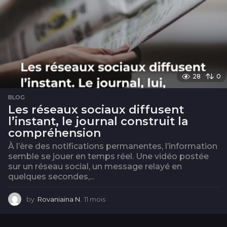
28
0
BLOG
Les réseaux sociaux diffusent
l’instant, le journal construit la
compréhension
À l’ère des notifications permanentes, l’information
semble se jouer en temps réel. Une vidéo postée
sur un réseau social, un message relayé en
quelques secondes,...
by
Rovaniaina N.
11 mois
1
1
m