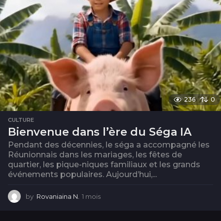
s
236
0
CULTURE
Bienvenue dans l’ère du Séga IA
Pendant des décennies, le séga a accompagné les
Réunionnais dans les mariages, les fêtes de
quartier, les pique-niques familiaux et les grands
événements populaires. Aujourd’hui,...
by
Rovaniaina N.
1 mois
1
m
o