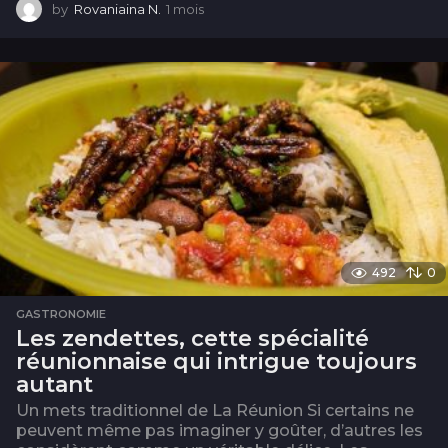
by
Rovaniaina N.
1 mois
1
m
o
i
s
492
0
GASTRONOMIE
Les zendettes, cette spécialité
réunionnaise qui intrigue toujours
autant
Un mets traditionnel de La Réunion Si certains ne
peuvent même pas imaginer y goûter, d’autres les