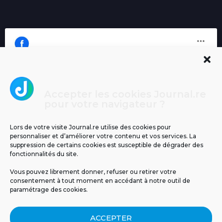
Accepter les cookies Journal.re
Cliquez pour accepter les cookies
pour votre navigateur ?
Journal.re
marketing et activer ce contenu
Lors de votre visite Journal.re utilise des cookies pour
personnaliser et d’améliorer votre contenu et vos services. La
suppression de certains cookies est susceptible de dégrader des
fonctionnalités du site.
Vous pouvez librement donner, refuser ou retirer votre
consentement à tout moment en accédant à notre outil de
paramétrage des cookies.
MENTIONS LÉGALES
PUBLICITÉ
BLOG
ACCEPTER
NOS ÉMISSIONS
CGU
POLITIQUE DE CONFIDENTIALITÉ