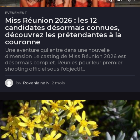
ÉVÉNEMENT
Miss Réunion 2026 : les 12
candidates désormais connues,
découvrez les prétendantes à la
couronne
Une aventure qui entre dans une nouvelle
dimension Le casting de Miss Réunion 2026 est
désormais complet. Réunies pour leur premier
shooting officiel sous l’objectif...
by
Rovaniaina N.
2 mois
2
m
o
i
s