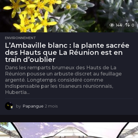
144
0
ENVIRONNEMENT
L’Ambaville blanc : la plante sacrée
des Hauts que La Réunion est en
train d’oublier
Dans les remparts brumeux des Hauts de La
Réunion pousse un arbuste discret au feuillage
argenté. Longtemps considéré comme
indispensable par les tisaneurs réunionnais,
Hubertia...
by
Papangue
2 mois
2
m
o
i
s