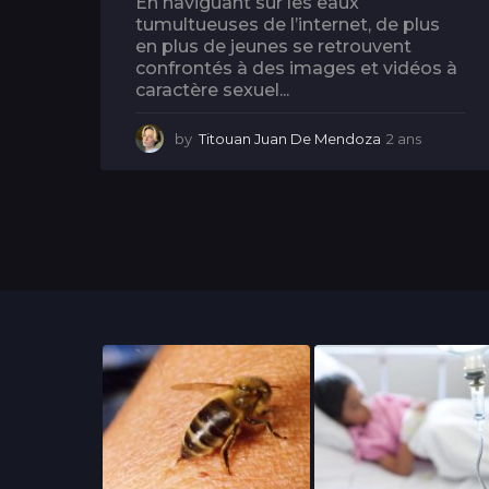
En naviguant sur les eaux
tumultueuses de l’internet, de plus
en plus de jeunes se retrouvent
confrontés à des images et vidéos à
caractère sexuel...
by
Titouan Juan De Mendoza
2 ans
2
a
n
s