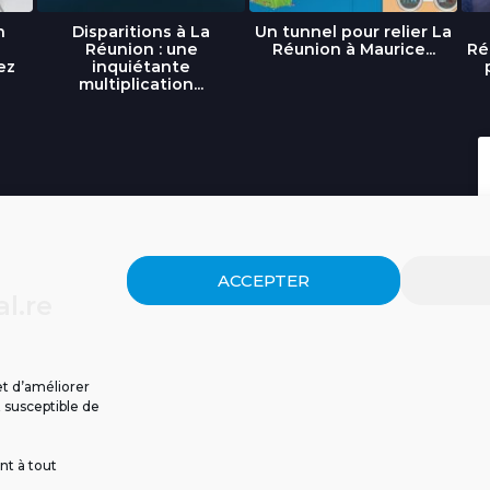
n
Disparitions à La
Un tunnel pour relier La
Réunion : une
Réunion à Maurice...
Ré
ez
inquiétante
multiplication...
ACCEPTER
l.re
et d’améliorer
t susceptible de
nt à tout