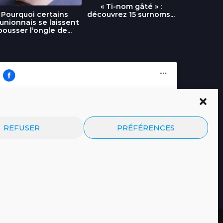
« Ti-nom gâté » :
découvrez 15 surnoms...
Pourquoi certains
Urgence :
unionnais se laissent
fournai
pousser l’ongle de...
Cliquez pour accepter les cookies
Journal.re
REFUSER
PRÉFÉRENCES
marketing et activer ce contenu