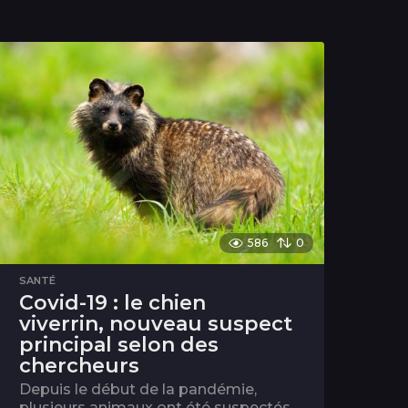
586
0
SANTÉ
Covid-19 : le chien
viverrin, nouveau suspect
principal selon des
chercheurs
Depuis le début de la pandémie,
plusieurs animaux ont été suspectés