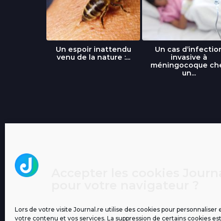
libre » : un
Un espoir inattendu
Un cas d’infectio
...
venu de la nature :...
invasive à
méningocoque ch
un...
Accepter les cookies Journa
pour votre navigateur ?
Lors de votre visite Journal.re utilise des cookies pour personnaliser 
votre contenu et vos services. La suppression de certains cookies es