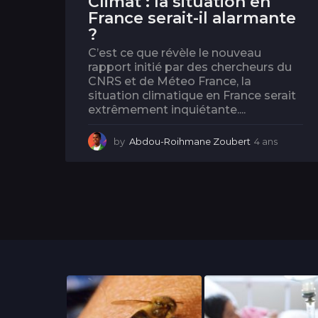
Climat : la situation en
France serait-il alarmante
?
C’est ce que révèle le nouveau
rapport initié par des chercheurs du
CNRS et de Méteo France, la
situation climatique en France serait
extrêmement inquiétante....
by
Abdou-Roihmane Zoubert
4 ans
4
a
n
s