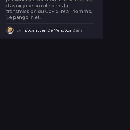
d’avoir joué un rôle dans la
transmission du Covid-19 à l’homme.
Le pangolin et...
by
Titouan Juan De Mendoza
2 ans
2
a
n
s