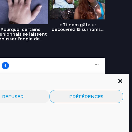
« Ti-nom gâté » :
découvrez 15 surnoms...
Pourquoi certains
Urgence :
unionnais se laissent
fournai
pousser l’ongle de...
Cliquez pour accepter les cookies
Journal.re
REFUSER
PRÉFÉRENCES
marketing et activer ce contenu