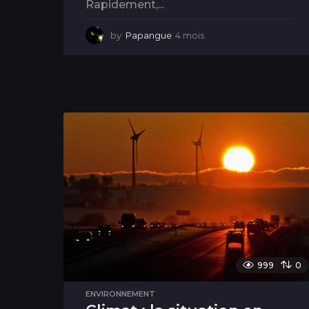
Rapidement,...
by
Papangue
4 mois
4
m
o
i
s
999
0
ENVIRONNEMENT