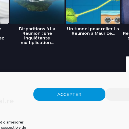
n
Disparitions à La
Un tunnel pour relier La
Réunion : une
Réunion à Maurice...
Ré
ez
inquiétante
multiplication...
ACCEPTER
l.re
et d’améliorer
t susceptible de