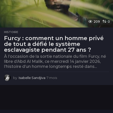
209
0
HISTOIRE
Furcy : comment un homme privé
de tout a défié le système
esclavagiste pendant 27 ans ?
À l’occasion de la sortie nationale du film Furcy, né
libre d’Abd Al Malik, ce mercredi 14 janvier 2026,
l’histoire d’un homme longtemps resté dans...
by
Isabelle Sandjiva
7 mois
7
m
o
i
s