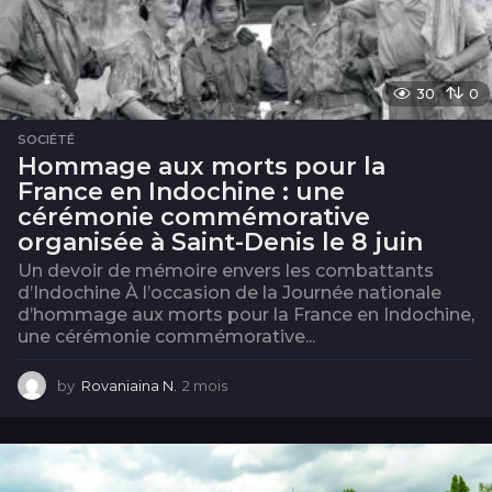
30
0
SOCIÉTÉ
Hommage aux morts pour la
France en Indochine : une
cérémonie commémorative
organisée à Saint-Denis le 8 juin
Un devoir de mémoire envers les combattants
d’Indochine À l’occasion de la Journée nationale
d’hommage aux morts pour la France en Indochine,
une cérémonie commémorative...
by
Rovaniaina N.
2 mois
2
m
o
i
s