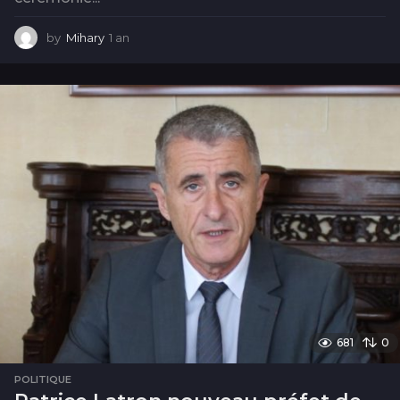
by
Mihary
1 an
1
a
n
681
0
POLITIQUE