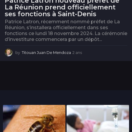
Patrice Latron nouveau préfet de
La Réunion prend officiellement
ses fonctions à Saint-Denis
Patrice Latron, récemment nommé préfet de La
Réunion, s’installera officiellement dans ses
fonctions ce lundi 18 novembre 2024. La cérémonie
d’investiture commencera par un dépôt...
by
Titouan Juan De Mendoza
2 ans
2
a
n
s