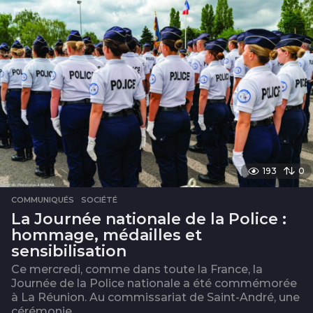
193
0
COMMUNIQUÉS
,
SOCIÉTÉ
La Journée nationale de la Police :
hommage, médailles et
sensibilisation
Ce mercredi, comme dans toute la France, la
Journée de la Police nationale a été commémorée
à La Réunion. Au commissariat de Saint-André, une
cérémonie...