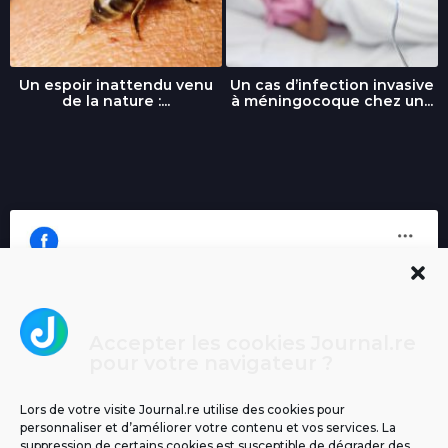
Un espoir inattendu venu
Un cas d’infection invasive
de la nature :...
à méningocoque chez un...
Accepter les cookies Journal.re
Cliquez pour accepter les cookies
pour votre navigateur ?
Journal.re
marketing et activer ce contenu
Lors de votre visite Journal.re utilise des cookies pour
personnaliser et d’améliorer votre contenu et vos services. La
suppression de certains cookies est susceptible de dégrader des