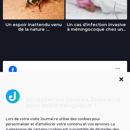
Un espoir inattendu venu
Un cas d’infection invasive
de la nature :...
à méningocoque chez un...
Accepter les cookies Journal.re
Cliquez pour accepter les cookies
pour votre navigateur ?
Journal.re
marketing et activer ce contenu
Lors de votre visite Journal.re utilise des cookies pour
personnaliser et d’améliorer votre contenu et vos services. La
suppression de certains cookies est susceptible de dégrader des