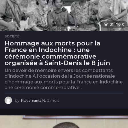
31
0
SOCIÉTÉ
Hommage aux morts pour la
France en Indochine : une
cérémonie commémorative
organisée à Saint-Denis le 8 juin
Un devoir de mémoire envers les combattants
d’Indochine À l’occasion de la Journée nationale
d’hommage aux morts pour la France en Indochine,
une cérémonie commémorative...
by
Rovaniaina N.
2 mois
2
m
o
i
s