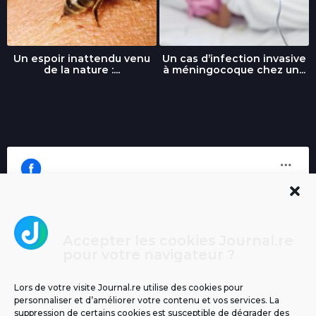
Un espoir inattendu venu
Un cas d’infection invasive
de la nature :...
à méningocoque chez un...
Accepter les cookies Journal.re
Cliquez pour accepter les cookies
pour votre navigateur ?
Journal.re
marketing et activer ce contenu
Lors de votre visite Journal.re utilise des cookies pour
personnaliser et d’améliorer votre contenu et vos services. La
suppression de certains cookies est susceptible de dégrader des