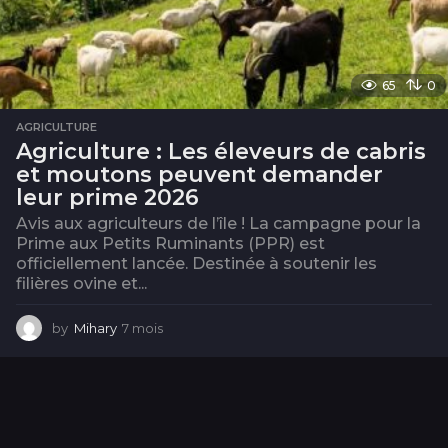
65
0
AGRICULTURE
Agriculture : Les éleveurs de cabris
et moutons peuvent demander
leur prime 2026
Avis aux agriculteurs de l’île ! La campagne pour la
Prime aux Petits Ruminants (PPR) est
officiellement lancée. Destinée à soutenir les
filières ovine et...
by
Mihary
7 mois
7
m
o
i
s